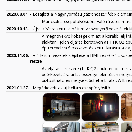
2020.08.01
.
- Lezajlott a Nagynyomású gázrendszer főbb elemein
Már csak a cseppfolyósítóra való rákötés mara
2020.10.13.
- Újra kiírásra került a hélium visszanyerő vezetékek k
A megnövekvő költségek miatt a korábbi eljárá
alakítani, jelen eljárás keretéven az TTK Q2 ép
épületével való összekötés került kiírásra. Az aj
2020.11.06.
-
A "Hélium vezeték kiépítése a BME részére" c közbes
részre
Az eljárás I. részére (TTK Q2 épületen belüli ré
beérkezett árajánlat összege jelentősen megha
biztosítható és megkezdődhet a bírálat. A II. ré
2021.01.27.
- Megérkezett az új hélium cseppfolyósító