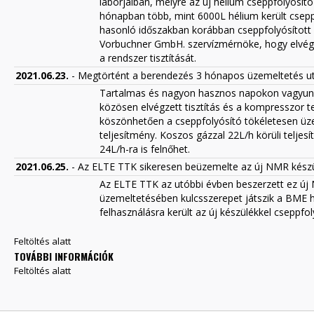
laborjaiban, melyre az új hélium cseppfolyósít
hónapban több, mint 6000L hélium került cseppf
hasonló időszakban korábban cseppfolyósított
Vorbuchner GmbH. szervízmérnöke, hogy elvég
a rendszer tisztítását.
2021.06.23.
- Megtörtént a berendezés 3 hónapos üzemeltetés utá
Tartalmas és nagyon hasznos napokon vagyunk
közösen elvégzett tisztítás és a kompresszor
köszönhetően a cseppfolyósító tökéletesen üzeme
teljesítmény. Koszos gázzal 22L/h körüli teljes
24L/h-ra is felnőhet.
2021.06.25.
- Az ELTE TTK sikeresen beüzemelte az új NMR kész
Az ELTE TTK az utóbbi évben beszerzett ez új
üzemeltetésében kulcsszerepet játszik a BME h
felhasználásra került az új készülékkel cseppfol
Feltöltés alatt
TOVÁBBI INFORMÁCIÓK
Feltöltés alatt