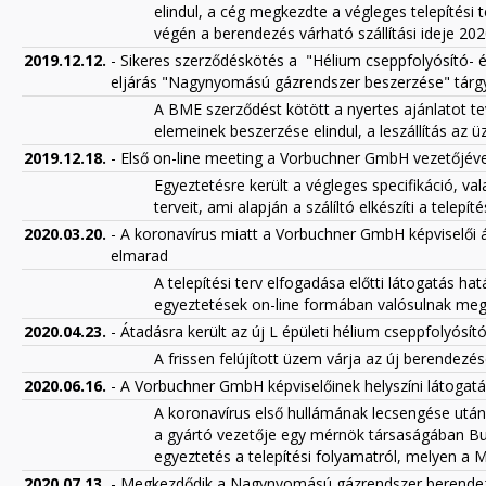
elindul, a cég megkezdte a végleges telepítési 
végén a berendezés várható szállítási ideje 2
2019.12.12.
- Sikeres szerződéskötés a "Hélium cseppfolyósító-
eljárás "Nagynyomású gázrendszer beszerzése" tárg
A BME szerződést kötött a nyertes ajánlatot t
elemeinek beszerzése elindul, a leszállítás az 
2019.12.18.
- Első on-line meeting a Vorbuchner GmbH vezetőjéve
Egyeztetésre került a végleges specifikáció, v
terveit, ami alapján a szálíltó elkészíti a telepíté
2020.03.20.
- A koronavírus miatt a Vorbuchner GmbH képviselői ál
elmarad
A telepítési terv elfogadása előtti látogatás ha
egyeztetések on-line formában valósulnak meg
2020.04.23.
- Átadásra került az új L épületi hélium cseppfolyósít
A frissen felújított üzem várja az új berendezés
2020.06.16.
- A Vorbuchner GmbH képviselőinek helyszíni látogat
A koronavírus első hullámának lecsengése után a
a gyártó vezetője egy mérnök társaságában Bud
egyeztetés a telepítési folyamatról, melyen a Ma
2020.07.13.
- Megkezdődik a Nagynyomású gázrendszer berendezé