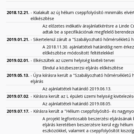
2018.12.21.
- Kialakult az új hélium cseppfolyósító minimális elvér
előkészítése
Az előzetes indikatív árajánlatkérésre a Linde
adtak be a specifikációnak megfelelő berendezé
2019.01.21.
- Sikertelenül zárult a
"Szabályozható hőmérsékletű hű
A 2018.11.30. ajánlattételi határidőig nem érkez
előkészítése módosított feltételekkel
2019.02.01.
- Elkészültek az üzemi helyiség kiviteli tervei
Elindul a közbeszerzsi eljárás előkészítése
2019.05.13.
- Újra kiírásra került a "
Szabályozható hőmérsékletű h
eljárás
Az ajánlattételi határidő 2019.06.13.
2019.07.02
.
- Kiírásra került az L épületi üzemi helyiség kivitele
Az ajánlattételi határidő 2019.08.05.
2019.07.17.
- Kiírásra került a "Hélium cseppfolyósító- és nagyn
A projekt legfontosabb beszerzési eljárásának 
eljárás keretében beszerzésre kerül egy héliu
eszközökkel, valamint a cseppfolyósítót kiszol