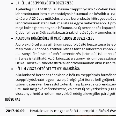
ÚJ HÉLIUM CSEPPFOLYÓSÍTÓ BESZERZÉSE
A jelenlegi PSI L1410 típusú hélium cseppfolyósító 1995-ben ker
laboratóriumot látta el cseppfolyós héliummal, de később a BME
töltésre. A 25 éves működés alatt a berendezés kiöregedett és
laboratóriumok stabil héliumellátása egyre nehézkesebb. A proje
majd költséghatékonyan a héliumot. Az új berendezés kapacitása
újabb felhasználók csatlakozásának lehetőségét. A termelési
ALACSONY HŐMÉRSÉKLETŰ MÉRŐRENDSZER BESZERZÉSE
A projekt fő célja, az új hélium cseppfolyósító beszerzése és eg
mely több különböző szakterülethez tartozó laboratóriumban végz
alacsony hőmérsékletű mérőberendezés (kriosztát) is beszerzé
mágnes is található. Az új kriosztát alacsony héliumfogyasztá
Fizika Tanszék Szilárdtestfizika laboratóriumában akár külső fe
HÉLIUM VISSZANYERŐ VEZETÉKEK KIALAKÍTÁSA
A különböző berendezésekben a hélium cseppfolyós formában k
cseppfolyósítható legyen, az elpárolgó gázt össze kell gyűjteni
csőrendszereken keresztül történik meg. Ezeket a csőrendszere
BME már meglévő csőrendszere, valamint új helyszíneken (TTK Q2
visszanyerhető a hélium, melyekből eddig a levegőbe párolgott
IDŐVONAL
2017.10.09.
- Hivatalosan is megkezdődött a projekt előkészítése,