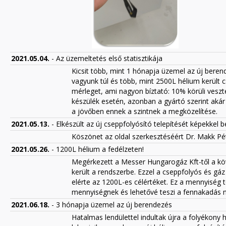
2021.05.04.
- Az üzemeltetés első statisztikája
Kicsit több, mint 1 hónapja üzemel az új berend
vagyunk túl és több, mint 2500L hélium került c
mérleget, ami nagyon bíztató: 10% körüli veszt
készülék esetén, azonban a gyártó szerint akár 
a jövőben ennek a szintnek a megközelítése.
2021.05.13.
- Elkészült az új cseppfolyósító telepítését képekkel
Köszönet az oldal szerkesztéséért Dr. Makk Pé
2021.05.26.
- 1200L hélium a fedélzeten!
Megérkezett a Messer Hungarogáz Kft-től a kö
került a rendszerbe. Ezzel a cseppfolyós és g
elérte az 1200L-es célértéket. Ez a mennyiség t
mennyiségnek és lehetővé teszi a fennakadás nél
2021.06.18.
- 3 hónapja üzemel az új berendezés
Hatalmas lendülettel indultak újra a folyékon