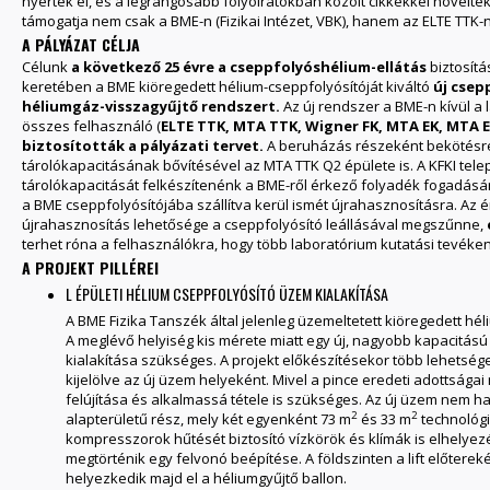
nyertek el, és a legrangosabb folyóiratokban közölt cikkekkel növelt
támogatja nem csak a BME-n (Fizikai Intézet, VBK), hanem az ELTE TTK-n 
A PÁLYÁZAT CÉLJA
Célunk
a
következő 25 évre a cseppfolyóshélium-ellátás
biztosít
keretében a BME kiöregedett hélium-cseppfolyósítóját kiváltó
új csep
héliumgáz-visszagyűjtő rendszert.
Az új rendszer a BME-n kívül a
összes felhasználó (
ELTE TTK, MTA TTK, Wigner FK, MTA EK, MTA 
biztosították a pályázati tervet.
A beruházás részeként bekötésre 
tárolókapacitásának bővítésével az MTA TTK Q2 épülete is. A KFKI tel
tárolókapacitását felkészítenénk a BME-ről érkező folyadék fogadására 
a BME cseppfolyósítójába szállítva kerül ismét újrahasznosításra. Az é
újrahasznosítás lehetősége a cseppfolyósító leállásával megszűnne,
terhet róna a felhasználókra, hogy több laboratórium kutatási tevékenys
A PROJEKT PILLÉREI
L ÉPÜLETI HÉLIUM CSEPPFOLYÓSÍTÓ ÜZEM KIALAKÍTÁSA
A BME Fizika Tanszék által jelenleg üzemeltetett kiöregedett hé
A meglévő helyiség kis mérete miatt egy új, nagyobb kapacitás
kialakítása szükséges. A projekt előkészítésekor több lehetsége
kijelölve az új üzem helyeként. Mivel a pince eredeti adottsága
felújítása és alkalmassá tétele is szükséges. Az új üzem nem has
2
2
alapterületű rész, mely két egyenként 73 m
és 33 m
technológia
kompresszorok hűtését biztosító vízkörök és klímák is elhely
megtörténik egy felvonó beépítése. A földszinten a lift előterek
helyezkedik majd el a héliumgyűjtő ballon.