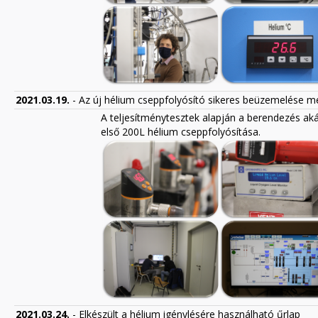
2021.03.19.
- Az új hélium cseppfolyósító sikeres beüzemelése m
A teljesítménytesztek alapján a berendezés aká
első 200L hélium cseppfolyósítása.
2021.03.24.
- Elkészült a hélium igénylésére használható űrlap