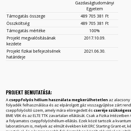
Gazdaságtudományi
Egyetem
Támogatás összege
489 705 381 Ft
Összköltség
489 705 381 Ft
Támogatás mértéke
100%
Projekt megvalósításának
2017.10.09.
kezdete
Projekt fizikai befejezésének
2021.06.30.
határideje
PROJEKT BEMUTATÁSA:
A
cseppfolyós hélium használata megkerülhetetlen
az alacsony 
folyadék felhasználása és az elpárolgott gáz visszagyűjtése zárt ren
cseppfolyósító üzem, amely mára elöregedett és
cseréje
szükségess
BME VBK és az ELTE TTK zavartalan ellátását. Csak a Fizika Intézetben
a folyamatos cseppfolyóshélium-ellátás. Ezek közé tartozik a kvantum
laboratórium is, melyek az elmúlt években két ERC Starting Grant-et,