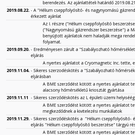
berendezés. Az ajánlattételi határidő 2019.08.21
2019.08.22.
- A "Hélium cseppfolyósító- és nagynyomású gázrends
érkezett ajánlat
Az I. részre ("Hélium cseppfolyósító beszerzés
("Nagynyomású gázrendszer beszerzése") a Magn
benyújtott ajánlatok nem haladják mega rendelkez
folyamat.
2019.09.20.
- Eredményesen zárult a "Szabályozható hőmérséklet
eljárás
A nyertes ajánlatot a Cryomagnetic Inc. tette, 
2019.11.04.
- Sikeres szerzodéskötés a "Szabályozható hőmérsék
eljárásban
A BME szerződést kötött a nyertes ajánlatot t
alacsony hőmérsékletű kriosztát gyártása
2019.11.11
- Sikeres szerződéskötés az L épületi üzemi helyiséé
A BME szerződést kötött a nyertes ajánlatot te
megkezdődnek a kivitelezési munkálatok
2019.11.29.
- Sikeres szerződéskötés a "Hélium cseppfolyósító-
eljárás "Hélium cseppfolyósító beszerzése" tárgyú ré
A BME szerződést kötött a nyertes ajánlatot 