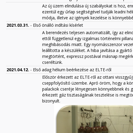
Az új üzem elindulása új szabályokat is hoz, e
ezentúl egy űrlap segítségével tudják leadni hé
módja, illetve az igények kezelése is könnyebbé 
2021.03.31.
- Első önálló indítási kísérlet
A berendezés teljesen automatizált, így az eli
ettől függetlenül egy izgalmas történelmi pilla
meghibásodás miatt. Egy nyomásszenzor vezeté
leállította a készüléket. A hiba javítása a gyá
megtörtént, expressz postával másnap megérke
cseréltünk.
2021.04.12.
- Első adag hélium beérkezése az ELTE-ről
Először érkezett az ELTE-ről az ottani visszgyű
cseppfolyósító üzembe. Apró öröm, hogy a k
palackok cseréje lényegesen könnyebbnek és g
érkezett gáz tisztaságának tesztelése is megtö
bizonyult.