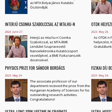
az MTA Bolyai János Kutatási
Ösztöndíját.
INTERJÚ CSONKA SZABOLCCSAL AZ MTA.HU-N
OTDK HELYEZ
2023. June 27.
2023. May 26.
Interjú az mta.hu-n Csonka
Az OTDK-n F
Szabolccsal, az MTA-BME
helyezést, m
Lendület Szupravezető
Gratulálunk
Nanoelektronika Kutatócsoport
vezetőjével, a BME Fizika tanszék
docensével.
PHYSICS PRIZE FOR SÁNDOR BORDÁCS
FIZIKAI DÍJ
2023. May 24.
2023. May 24.
The associate professor of our
department received the prize from the
Hungarian Academy of Sciences for his
outstanding research activities.
Congratulations!
ULTRA-LONG SPIN LIFETIME IN GRAPHITE
ULTRA-HOSSZ