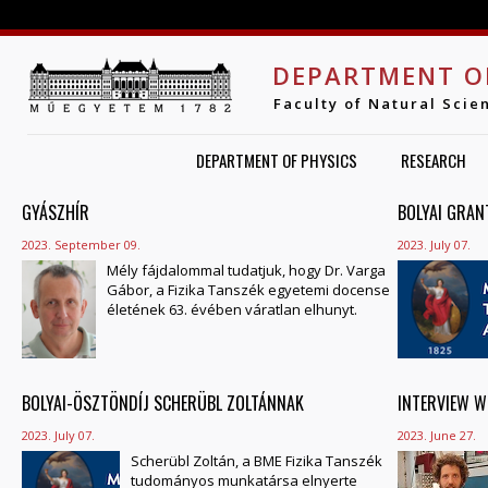
Jump to navigation
DEPARTMENT O
Faculty of Natural Scie
DEPARTMENT OF PHYSICS
RESEARCH
GYÁSZHÍR
PAGES
BOLYAI GRAN
2023. September 09.
2023. July 07.
Mély fájdalommal tudatjuk, hogy Dr. Varga
Gábor, a Fizika Tanszék egyetemi docense
életének 63. évében váratlan elhunyt.
BOLYAI-ÖSZTÖNDÍJ SCHERÜBL ZOLTÁNNAK
INTERVIEW W
2023. July 07.
2023. June 27.
Scherübl Zoltán, a BME Fizika Tanszék
tudományos munkatársa elnyerte