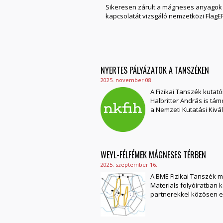
Sikeresen zárult a mágneses anyagok
kapcsolatát vizsgáló nemzetközi FlagE
NYERTES PÁLYÁZATOK A TANSZÉKEN
2025. november 08.
A Fizikai Tanszék kutat
Halbritter András is tá
a Nemzeti Kutatási Kivá
WEYL-FÉLFÉMEK MÁGNESES TÉRBEN
2025. szeptember 16.
A BME Fizikai Tanszék 
Materials folyóiratban 
partnerekkel közösen el