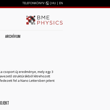
TELEFONKÖNYV
|
HU
|
EN
ARCHÍVUM
a csoport új eredménye, mely egy 3
avezető struktúrákból létrehozott
fedezett fel a Nano Lettersben jelent
ROJEKT