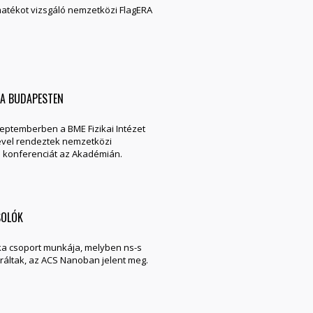
matékot vizsgáló nemzetközi FlagERA
A BUDAPESTEN
eptemberben a BME Fizikai Intézet
ével rendeztek nemzetközi
 konferenciát az Akadémián.
SOLÓK
ka csoport munkája, melyben ns-s
áltak, az ACS Nanoban jelent meg.