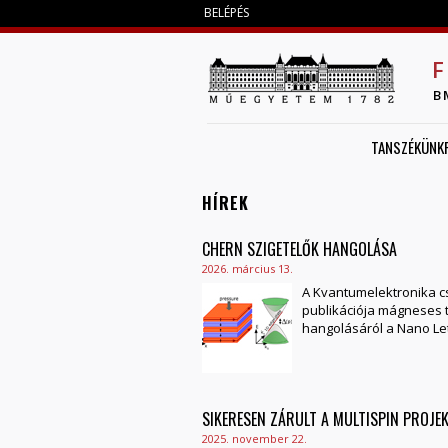
BELÉPÉS
F
B
TANSZÉKÜNK
HÍREK
OLDALAK
CHERN SZIGETELŐK HANGOLÁSA
2026. március 13.
A Kvantumelektronika c
publikációja mágneses 
hangolásáról a Nano Let
SIKERESEN ZÁRULT A MULTISPIN PROJE
2025. november 22.