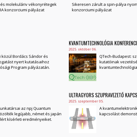
 és molekuláriv vékonyrétegek
Sikeresen zárult a spin-pálya nyo
RA konzorciumi pályázat
konzorciumi pályázat
KVANTUMTECHNOLÓGIA KONFERENCI
2025. október 06.
ói közül Bordács Sándor és
QTech-Budapest: sz
mogatást nyert kutatásaihoz
kutatóinak vezetés
lósági Program pályázatán.
kvantumtechnológia
ULTRAGYORS SZUPRAVEZETŐ KAPC
2025. szeptember 05.
munkatársai az npj Quantum
A kvantumelektroni
közölték legújabb, német és japán
kapcsolást demonstr
ért kísérleti eredményeiket.