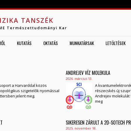
Jump to navigation
IZIKA TANSZÉK
ME Természettudományi Kar
RŐL
KUTATÁS
OKTATÁS
MUNKATÁRSAK
LETÖLTÉSEK
ANDREJEV VÍZ MOLEKULA
2026. március 13.
soport a Harvarddal közös
A kvantumelektronik
topológikus szigetelők nyomással
részecskés új szupr
tersben jelent meg.
Andrejev molekulát 
meg
KT
SIKERESEN ZÁRULT A 2D-SOTECH P
2025. november 18.