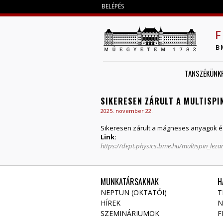
BELÉPÉS
F
B
TANSZÉKÜNK
SIKERESEN ZÁRULT A MULTISPI
2025. november 22.
Sikeresen zárult a mágneses anyagok és
Link:
https://dept.physics.bme.hu/multispin_leza
MUNKATÁRSAKNAK
H
NEPTUN (OKTATÓI)
T
HÍREK
N
SZEMINÁRIUMOK
F