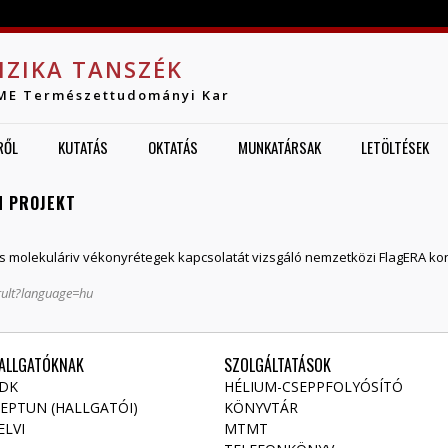
Jump to navigation
IZIKA TANSZÉK
ME Természettudományi Kar
RŐL
KUTATÁS
OKTATÁS
MUNKATÁRSAK
LETÖLTÉSEK
N PROJEKT
 molekuláriv vékonyrétegek kapcsolatát vizsgáló nemzetközi FlagERA ko
rult?language=hu
ALLGATÓKNAK
SZOLGÁLTATÁSOK
DK
HÉLIUM-CSEPPFOLYÓSÍTÓ
EPTUN (HALLGATÓI)
KÖNYVTÁR
ELVI
MTMT