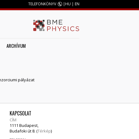
TELEFONKÖNYV
|
HU
|
EN
ARCHÍVUM
nzorciumi pályázat
KAPCSOLAT
CÍM
1111 Budapest,
Budafoki út 8. (
Térkép
)