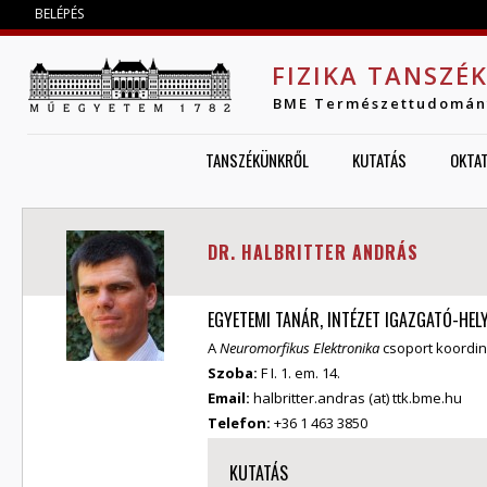
Jump to navigation
BELÉPÉS
FIZIKA TANSZÉ
BME Természettudomán
TANSZÉKÜNKRŐL
KUTATÁS
OKTA
DR. HALBRITTER ANDRÁS
EGYETEMI TANÁR, INTÉZET IGAZGATÓ-HEL
A
Neuromorfikus Elektronika
csoport koordin
Szoba:
F I. 1. em. 14.
Email:
halbritter.andras (at) ttk.bme.hu
Telefon:
+36 1 463 3850
KUTATÁS