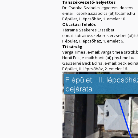
Tanszékvezető-helyettes
Dr. Csonka Szabolcs egyetemi docens
e-mail: csonka.szabolcs (at) ttk.bme.hu
F épület, I. lépcsőház, 1. emelet 10.
Oktatási felelős
Tátrainé Szekeres Erzsébet
e-mail: tatraine.szekeres.erzsebet (at) t
F épület, I. lépcsőház, 1. emelet 6.
Titkárság
Varga Tímea, e-mail: varga.timea (at) ttk
Honti Edit, e-mail: honti (at) phy.bme.hu
Gauzerné Beck Edina, e-mail: beck.edina 
F épület, III. lépcsőház, 2. emelet 16.