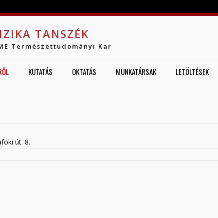
Jump to navigation
IZIKA TANSZÉK
ME Természettudományi Kar
RŐL
KUTATÁS
OKTATÁS
MUNKATÁRSAK
LETÖLTÉSEK
oki út. 8.