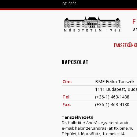
BELÉPÉS
F
B
TANSZÉKÜNK
KAPCSOLAT
Cím:
BME Fizika Tanszék
1111 Budapest, Budaf
Tel:
(+36-1) 463-1438
Fax:
(+36-1) 463-4180
Tanszékvezető
Dr. Halbritter András egyetemi tanár
e-mail: halbritter.andras (at) ttk.bme.hu
F épület, I. lépcsőház, 1. emelet 14.