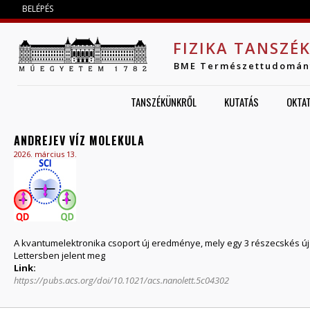
Jump to navigation
BELÉPÉS
FIZIKA TANSZÉ
BME Természettudomán
TANSZÉKÜNKRŐL
KUTATÁS
OKTA
ANDREJEV VÍZ MOLEKULA
2026. március 13.
A kvantumelektronika csoport új eredménye, mely egy 3 részecskés új 
Lettersben jelent meg
Link:
https://pubs.acs.org/doi/10.1021/acs.nanolett.5c04302