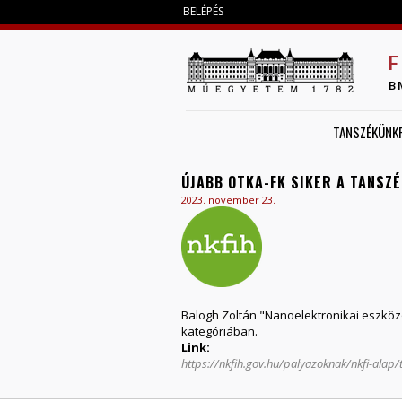
BELÉPÉS
F
B
TANSZÉKÜNK
ÚJABB OTKA-FK SIKER A TANSZ
2023. november 23.
Balogh Zoltán "Nanoelektronikai eszköz
kategóriában.
Link:
https://nkfih.gov.hu/palyazoknak/nkfi-alap/