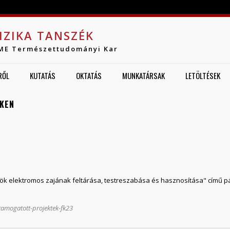
Jump to navigation
IZIKA TANSZÉK
ME Természettudományi Kar
RŐL
KUTATÁS
OKTATÁS
MUNKATÁRSAK
LETÖLTÉSEK
ÉKEN
ök elektromos zajának feltárása, testreszabása és hasznosítása" című pá
tamogatott-projektek-fk23