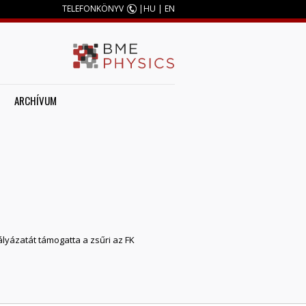
TELEFONKÖNYV
|
HU
|
EN
ARCHÍVUM
lyázatát támogatta a zsűri az FK