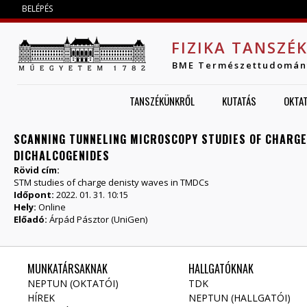
Jump to navigation
BELÉPÉS
FIZIKA TANSZÉ
BME Természettudomán
TANSZÉKÜNKRŐL
KUTATÁS
OKTA
SCANNING TUNNELING MICROSCOPY STUDIES OF CHARGE 
DICHALCOGENIDES
Rövid cím:
STM studies of charge denisty waves in TMDCs
Időpont:
2022. 01. 31. 10:15
Hely:
Online
Előadó:
Árpád Pásztor (UniGen)
MUNKATÁRSAKNAK
HALLGATÓKNAK
NEPTUN (OKTATÓI)
TDK
HÍREK
NEPTUN (HALLGATÓI)