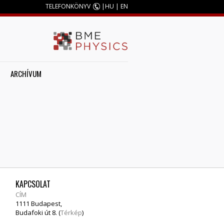
TELEFONKÖNYV
|
HU
|
EN
ARCHÍVUM
KAPCSOLAT
CÍM
1111 Budapest,
Budafoki út 8. (
Térkép
)