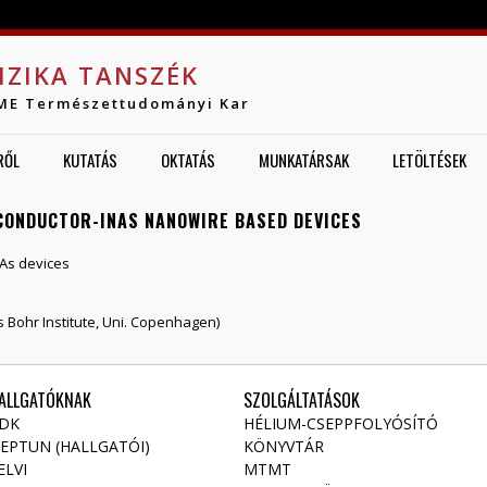
Jump to navigation
IZIKA TANSZÉK
ME Természettudományi Kar
RŐL
KUTATÁS
OKTATÁS
MUNKATÁRSAK
LETÖLTÉSEK
CONDUCTOR-INAS NANOWIRE BASED DEVICES
nAs devices
Bohr Institute, Uni. Copenhagen)
ALLGATÓKNAK
SZOLGÁLTATÁSOK
DK
HÉLIUM-CSEPPFOLYÓSÍTÓ
EPTUN (HALLGATÓI)
KÖNYVTÁR
ELVI
MTMT