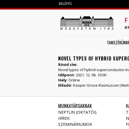
BELÉPÉS
F
B
TANSZÉKÜNK
NOVEL TYPES OF HYBRID SUPER
Rövid cím:
Novel types of hybrid superconductor-I
Időpont:
2021. 12. 06. 10:00
Hely:
Online
Előadó:
Kasper Grove-Rasmussen (Niels 
MUNKATÁRSAKNAK
H
NEPTUN (OKTATÓI)
T
HÍREK
N
SZEMINÁRIUMOK
F