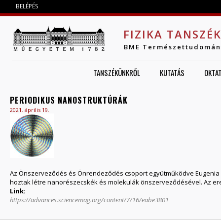
Jump to navigation
BELÉPÉS
FIZIKA TANSZÉ
BME Természettudomán
TANSZÉKÜNKRŐL
KUTATÁS
OKTA
PERIODIKUS NANOSTRUKTÚRÁK
2021. április 19.
Az Önszerveződés és Önrendeződés csoport együtműködve Eugenia K
hoztak létre nanorészecskék és molekulák önszerveződésével. Az ere
Link:
https://advances.sciencemag.org/content/7/16/eabe3801