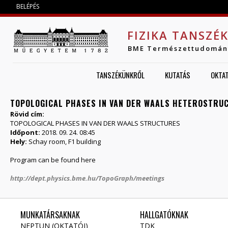
Jump to navigation
BELÉPÉS
FIZIKA TANSZÉ
BME Természettudomán
TANSZÉKÜNKRŐL
KUTATÁS
OKTA
TOPOLOGICAL PHASES IN VAN DER WAALS HETEROSTR
Rövid cím:
TOPOLOGICAL PHASES IN VAN DER WAALS STRUCTURES
Időpont:
2018. 09. 24. 08:45
Hely:
Schay room, F1 building
Program can be found here
http://dept.physics.bme.hu/TopoGraph/meetings
MUNKATÁRSAKNAK
HALLGATÓKNAK
NEPTUN (OKTATÓI)
TDK