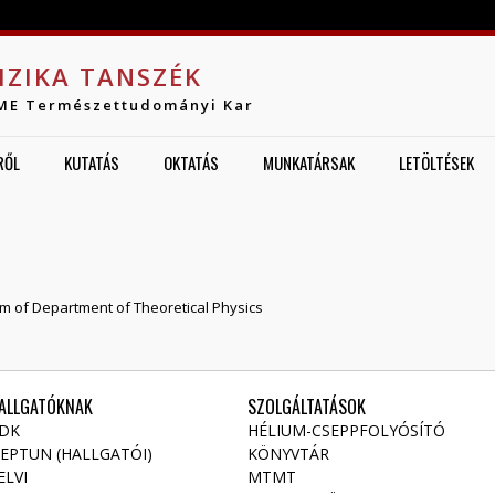
Jump to navigation
IZIKA TANSZÉK
ME Természettudományi Kar
RŐL
KUTATÁS
OKTATÁS
MUNKATÁRSAK
LETÖLTÉSEK
T
oom of Department of Theoretical Physics
ALLGATÓKNAK
SZOLGÁLTATÁSOK
DK
HÉLIUM-CSEPPFOLYÓSÍTÓ
EPTUN (HALLGATÓI)
KÖNYVTÁR
ELVI
MTMT