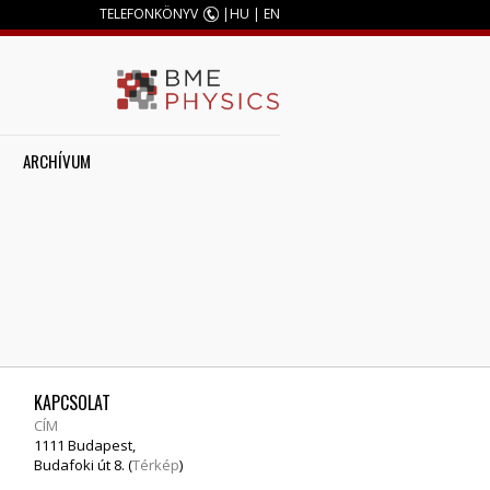
TELEFONKÖNYV
|
HU
|
EN
ARCHÍVUM
KAPCSOLAT
CÍM
1111 Budapest,
Budafoki út 8. (
Térkép
)