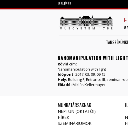
BELÉPÉS
F
B
TANSZÉKÜNK
NANOMANIPULATION WITH LIGH
Rövid cím:
Nanomanipulation with light
Időpont:
2017. 03. 09. 09:15
Hely:
Building F, Entrance III, seminar r
Előadó:
Miklós Kellermayer
MUNKATÁRSAKNAK
H
NEPTUN (OKTATÓI)
T
HÍREK
N
SZEMINÁRIUMOK
F