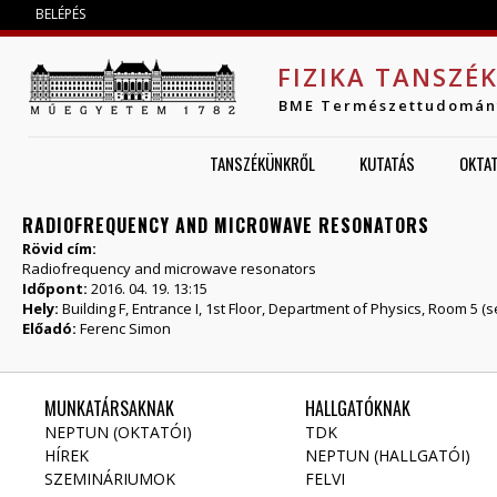
Jump to navigation
BELÉPÉS
FIZIKA TANSZÉ
BME Természettudomán
TANSZÉKÜNKRŐL
KUTATÁS
OKTA
RADIOFREQUENCY AND MICROWAVE RESONATORS
Rövid cím:
Radiofrequency and microwave resonators
Időpont:
2016. 04. 19. 13:15
Hely:
Building F, Entrance I, 1st Floor, Department of Physics, Room 5 
Előadó:
Ferenc Simon
MUNKATÁRSAKNAK
HALLGATÓKNAK
NEPTUN (OKTATÓI)
TDK
HÍREK
NEPTUN (HALLGATÓI)
SZEMINÁRIUMOK
FELVI