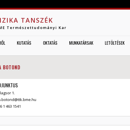
Jump to navigation
IZIKA TANSZÉK
ME Természettudományi Kar
RŐL
KUTATÁS
OKTATÁS
MUNKATÁRSAK
LETÖLTÉSEK
A BOTOND
ADJUNKTUS
alagsor 1.
a.botond@ttk.bme.hu
6 1 463 1541