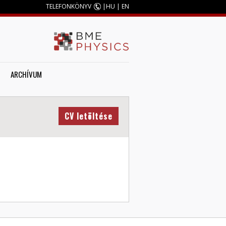
TELEFONKÖNYV
|
HU
|
EN
ARCHÍVUM
CV letöltése