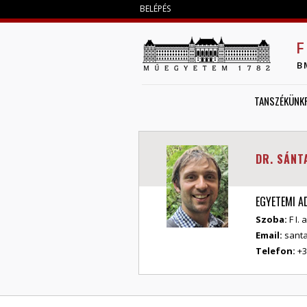
BELÉPÉS
F
B
TANSZÉKÜNK
DR. SÁNT
EGYETEMI 
Szoba:
F I. 
Email:
sant
Telefon:
+3