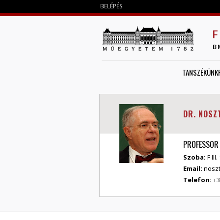
BELÉPÉS
F
B
TANSZÉKÜNK
DR. NOSZ
PROFESSOR
Szoba:
F II
Email:
noszt
Telefon:
+3