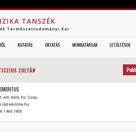
Jump to navigation
IZIKA TANSZÉK
ME Természettudományi Kar
RŐL
KUTATÁS
OKTATÁS
MUNKATÁRSAK
LETÖLTÉSEK
Publ
TICZIUS ZOLTÁN
 EMERITUS
I. 1. em. Kém. Fiz. Csop.
i (at) eik.bme.hu
6 1 463 1450