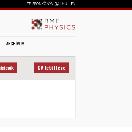
TELEFONKÖNYV
|
HU
|
EN
ARCHÍVUM
ikációk
CV letöltése