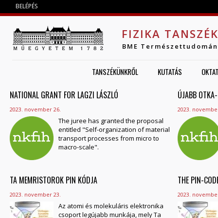
Jump to navigation
BELÉPÉS
FIZIKA TANSZÉ
BME Természettudomán
TANSZÉKÜNKRŐL
KUTATÁS
OKTA
NATIONAL GRANT FOR LAGZI LÁSZLÓ
OLDALAK
ÚJABB OTKA-
2023. november 26.
2023. november
The juree has granted the proposal
entitled "Self-organization of material
transport processes from micro to
macro-scale".
TA MEMRISTOROK PIN KÓDJA
THE PIN-COD
2023. november 23.
2023. november
Az atomi és molekuláris elektronika
csoport legújabb munkája, mely Ta