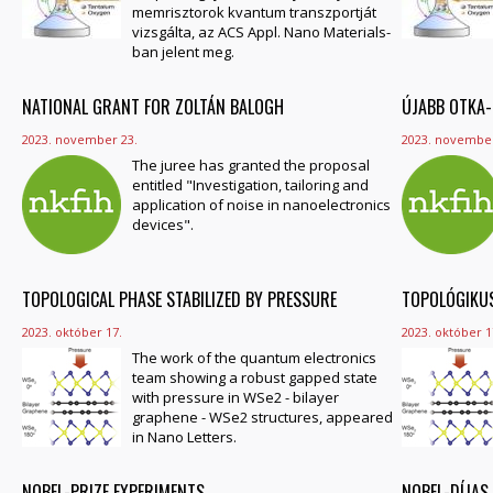
memrisztorok kvantum transzportját
vizsgálta, az ACS Appl. Nano Materials-
ban jelent meg.
NATIONAL GRANT FOR ZOLTÁN BALOGH
ÚJABB OTKA-
2023. november 23.
2023. november
The juree has granted the proposal
entitled "Investigation, tailoring and
application of noise in nanoelectronics
devices".
TOPOLOGICAL PHASE STABILIZED BY PRESSURE
TOPOLÓGIKU
2023. október 17.
2023. október 1
The work of the quantum electronics
team showing a robust gapped state
with pressure in WSe2 - bilayer
graphene - WSe2 structures, appeared
in Nano Letters.
NOBEL-PRIZE EXPERIMENTS
NOBEL-DÍJAS