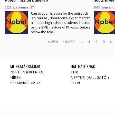
2023. szeptember 27.
2023. szeptemb
Registration is open for the outreach
lab course ,,Nobel-prize experiments'',
aimed at high-school students, hosted
by the BME Institute of Physics. Details
below the fold.
« első
‹ előző
…
3
4
5
6
MUNKATÁRSAKNAK
HALLGATÓKNAK
NEPTUN (OKTATÓI)
TDK
HÍREK
NEPTUN (HALLGATÓI)
SZEMINÁRIUMOK
FELVI