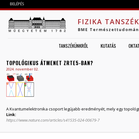
Jump to navigation
BELÉPÉS
FIZIKA TANSZÉ
BME Természettudomán
TANSZÉKÜNKRŐL
KUTATÁS
OKTA
TOPOLÓGIKUS ÁTMENET ZRTE5-BAN?
2024. november 02.
A Kvantumelektronika csoport legújabb eredményét, mely egy topológi
Link:
https://www.nature.com/articles/s41535-024-00679-7