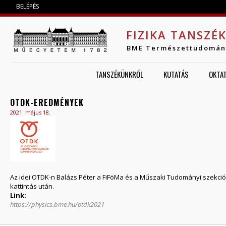
Jump to navigation
BELÉPÉS
FIZIKA TANSZÉ
BME Természettudomán
TANSZÉKÜNKRŐL
KUTATÁS
OKTA
OTDK-EREDMÉNYEK
2021. május 18.
Az idei OTDK-n Balázs Péter a FiFöMa és a Műszaki Tudományi szekcióba
kattintás után.
Link:
https://physics.bme.hu/otdk2021