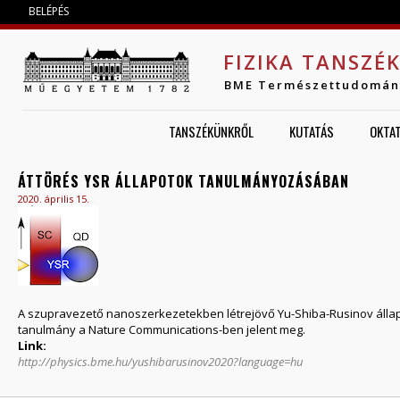
Jump to navigation
BELÉPÉS
FIZIKA TANSZÉ
BME Természettudomán
TANSZÉKÜNKRŐL
KUTATÁS
OKTA
ÁTTÖRÉS YSR ÁLLAPOTOK TANULMÁNYOZÁSÁBAN
2020. április 15.
A szupravezető nanoszerkezetekben létrejövő Yu-Shiba-Rusinov állapo
tanulmány a Nature Communications-ben jelent meg.
Link:
http://physics.bme.hu/yushibarusinov2020?language=hu