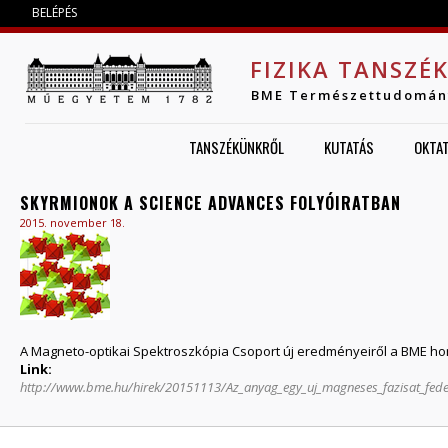
Jump to navigation
BELÉPÉS
FIZIKA TANSZÉ
BME Természettudomán
TANSZÉKÜNKRŐL
KUTATÁS
OKTA
SKYRMIONOK A SCIENCE ADVANCES FOLYÓIRATBAN
2015. november 18.
A Magneto-optikai Spektroszkópia Csoport új eredményeiről a BME hon
Link:
http://www.bme.hu/hirek/20151113/Az_anyag_egy_uj_magneses_fazisat_fede