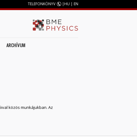
TELEFONKÖNYV
|
HU
|
EN
ARCHÍVUM
tóival közös munkájukban. Az