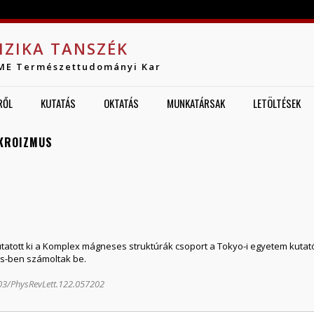
Jump to navigation
IZIKA TANSZÉK
ME Természettudományi Kar
RŐL
KUTATÁS
OKTATÁS
MUNKATÁRSAK
LETÖLTÉSEK
KROIZMUS
tatott ki a Komplex mágneses struktúrák csoport a Tokyo-i egyetem kuta
rs-ben számoltak be.
103/PhysRevLett.122.057202