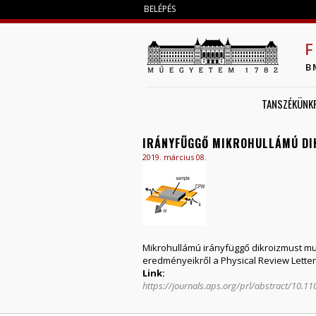
BELÉPÉS
F
B
TANSZÉKÜNK
IRÁNYFÜGGŐ MIKROHULLÁMÚ DI
2019. március 08.
Mikrohullámú irányfüggő dikroizmust mu
eredményeikről a Physical Review Lette
Link:
https://journals.aps.org/prl/abstract/10.1